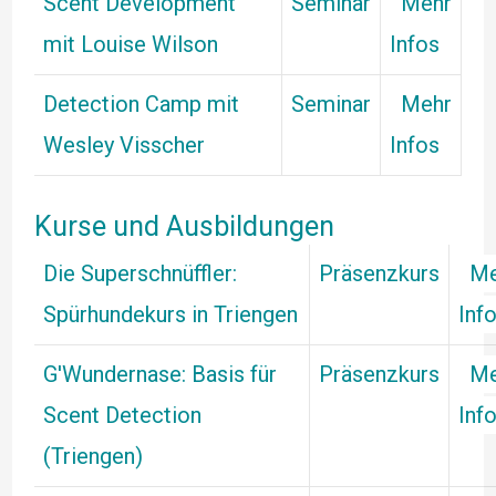
Scent Development
Seminar
Mehr
mit Louise Wilson
Infos
Detection Camp mit
Seminar
Mehr
Wesley Visscher
Infos
Kurse und Ausbildungen
Die Superschnüffler:
Präsenzkurs
Me
Spürhundekurs in Triengen
Inf
G'Wundernase: Basis für
Präsenzkurs
Me
Scent Detection
Inf
(Triengen)